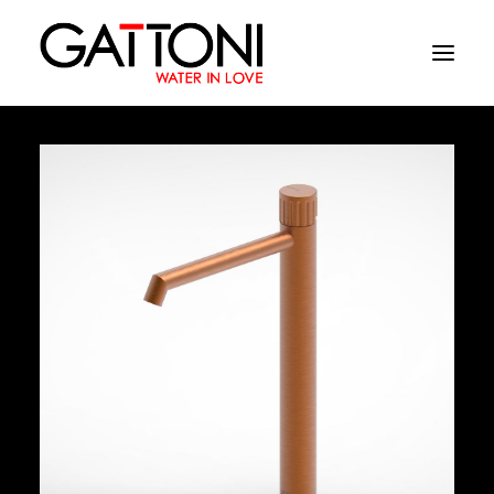
Компания
Oружающая среда
Продукция
Финиши
Media
Где купить
Контакты