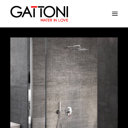
Azienda
Ambienti
Prodotti
Finiture
Media
Dove acquistare
Contatti