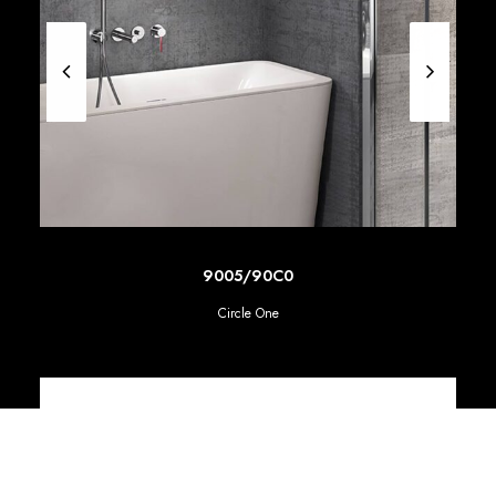
SCOPRI DI PIU'
9005/90C0
Circle One