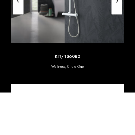
SCOPRI DI PIU'
KIT/TS60B0
Wellness
,
Circle One