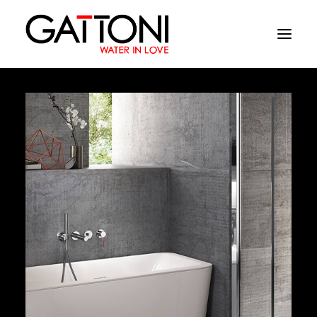
Azienda
Ambienti
Prodotti
Finiture
Media
Dove acquistare
Contatti