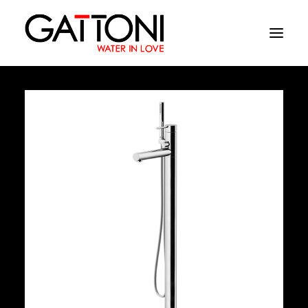
Azienda
Ambienti
Prodotti
Finiture
Media
Dove acquistare
Contatti