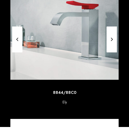
SCOPRI DI PIU'
8844/88C0
Ely