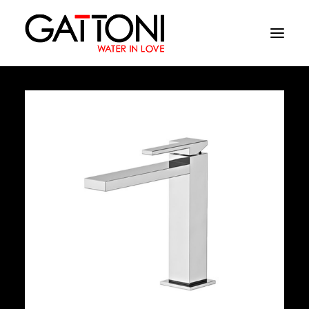
Azienda
Ambienti
Prodotti
Finiture
Media
Dove acquistare
Contatti