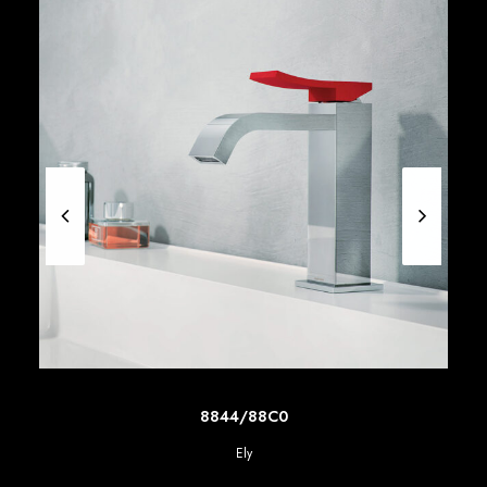
SCOPRI DI PIU'
8844/88C0
Ely