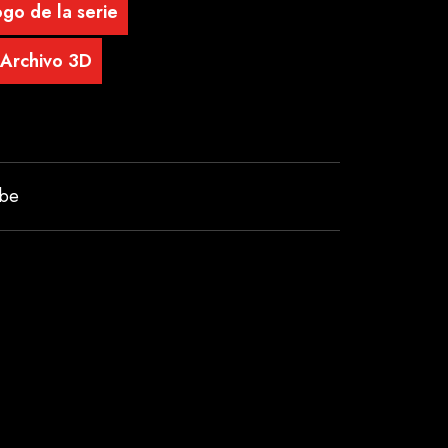
go de la serie
Archivo 3D
ube