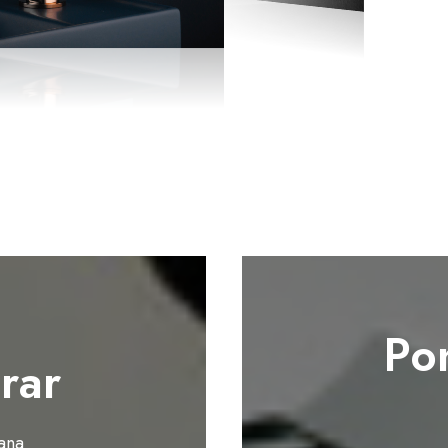
Po
rar
ana