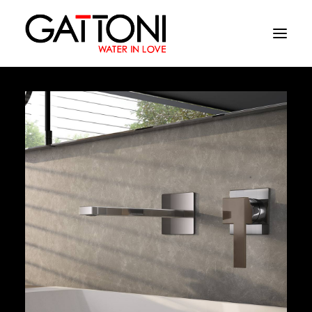
Azienda
Ambienti
Prodotti
Finiture
Media
Dove acquistare
Contatti