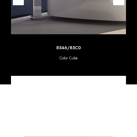
SCOPRI DI PIU'
8546/85C0
Color Cube