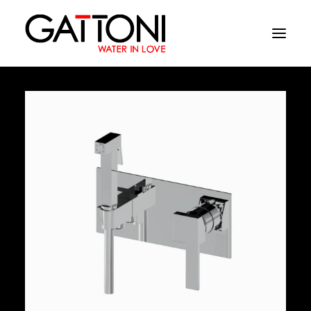
Azienda
Ambienti
Prodotti
Finiture
Media
Dove acquistare
Contatti