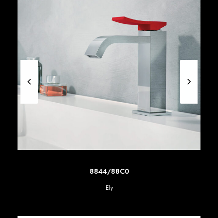
SCOPRI DI PIU'
8844/88C0
Ely