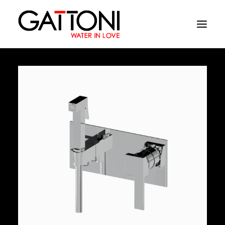
Empresa
Ambientes
Productos
Acabados
Media
Dònde comprar
Contacto