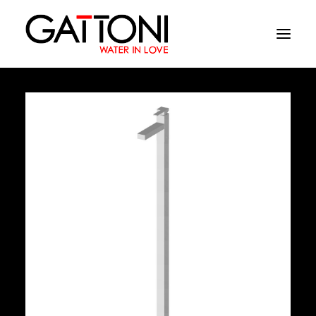
Azienda
Ambienti
Prodotti
Finiture
Media
Dove acquistare
Contatti