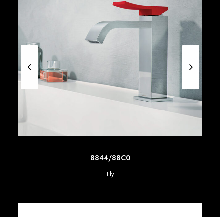
SCOPRI DI PIU'
8844/88C0
Ely