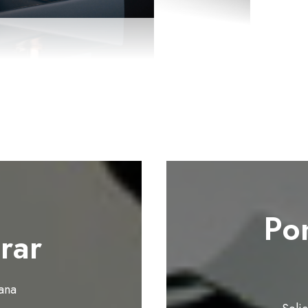
Po
rar
ana