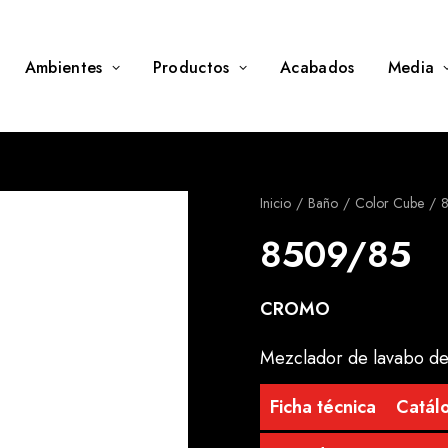
Ambientes
Productos
Acabados
Media
Inicio
Baño
Color Cube
8509/85
CROMO
Mezclador de lavabo de
Ficha técnica
Catálo