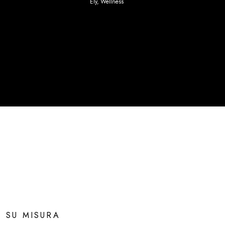
Ely
,
Wellness
SU MISURA