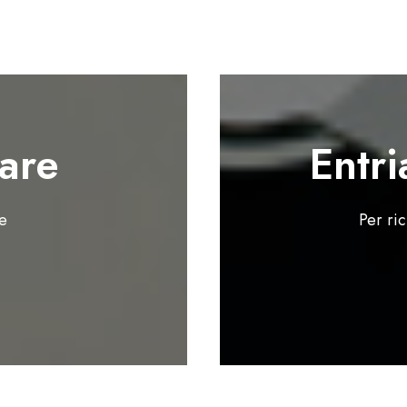
are
Entri
te
Per ri