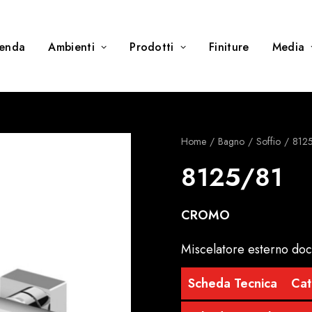
ienda
Ambienti
Prodotti
Finiture
Media
Home
Bagno
Soffio
812
8125/81
CROMO
Miscelatore esterno doc
Scheda Tecnica
Cat