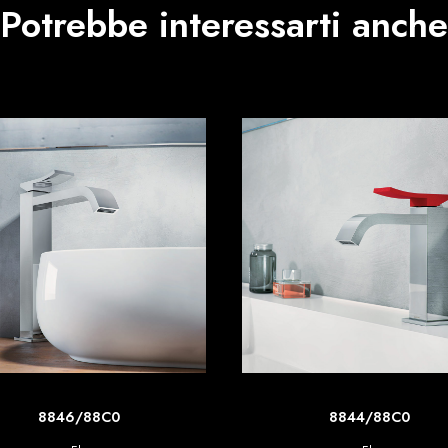
Potrebbe interessarti anche
SCOPRI DI PIU'
SCOPRI DI PIU'
8846/88C0
8844/88C0