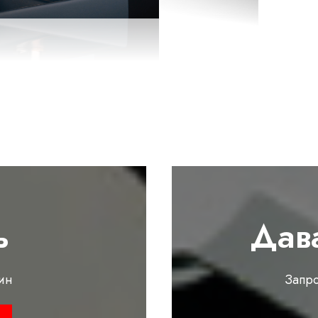
ь
Дав
ин
Запр