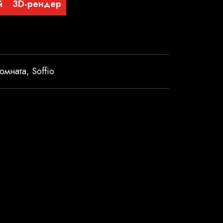
й
3D-рендер
омната
,
Soffio