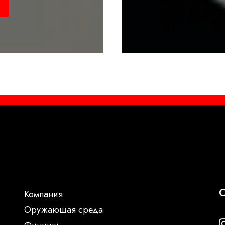
С
Компания
Oружающая среда