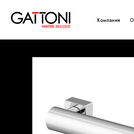
Компания
O