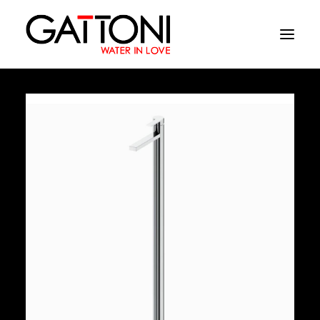
Azienda
Ambienti
Prodotti
Finiture
Media
Dove acquistare
Contatti