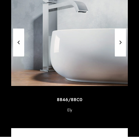
SCOPRI DI PIU'
8846/88C0
Ely