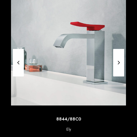
SCOPRI DI PIU'
8844/88C0
Ely