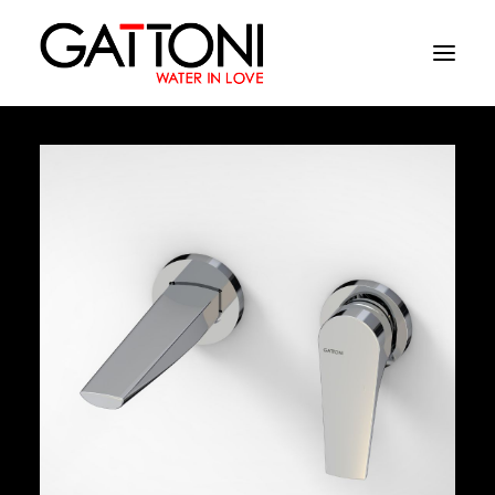
Azienda
Ambienti
Prodotti
Finiture
Media
Dove acquistare
Contatti