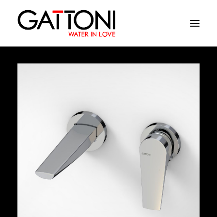
Компания
Oружающая среда
Продукция
Финиши
Media
Где купить
Контакты