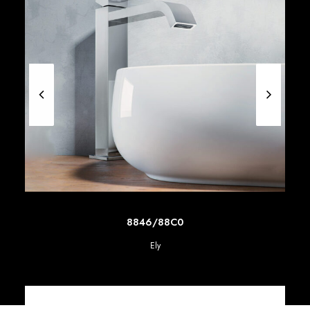
SCOPRI DI PIU'
8846/88C0
Ely