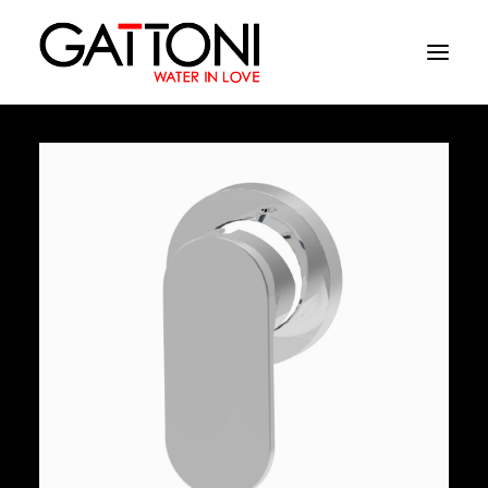
Azienda
Ambienti
Prodotti
Finiture
Media
Dove acquistare
Contatti