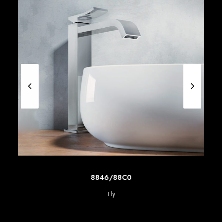
SCOPRI DI PIU'
8846/88C0
Ely