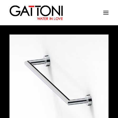
Azienda
Ambienti
Prodotti
Finiture
Media
Dove acquistare
Contatti