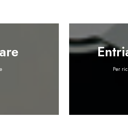
are
Entri
te
Per ri