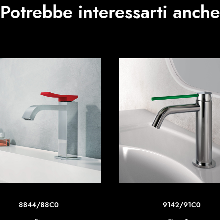
Potrebbe interessarti anche
SCOPRI DI PIU'
SCOPRI DI PIU'
8844/88C0
9142/91C0