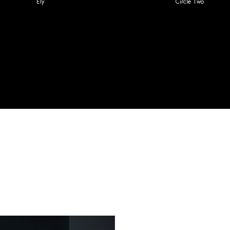
Ely
Circle Two