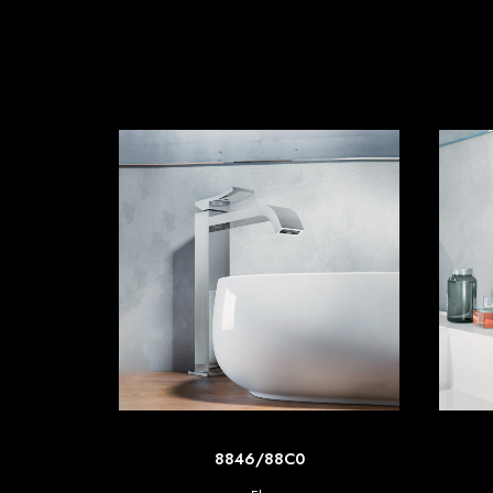
SCOPRI DI PIU'
8846/88C0