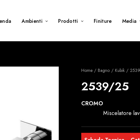
ienda
Ambienti
Prodotti
Finiture
Media
Home
Bagno
Kubik
2539
2539/25
CROMO
Miscelatore la