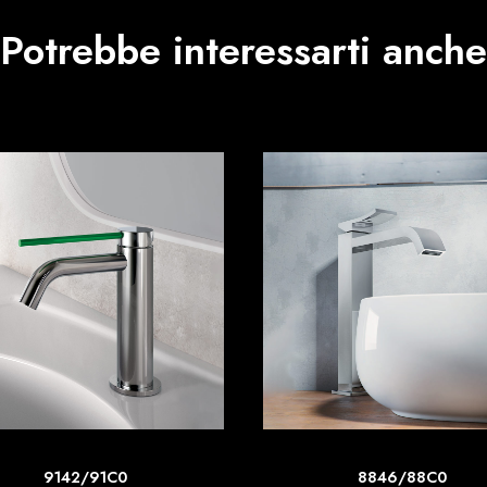
Potrebbe interessarti anche
SCOPRI DI PIU'
SCOPRI DI PIU'
9142/91C0
8846/88C0