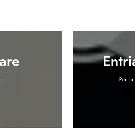
are
Entri
te
Per ri