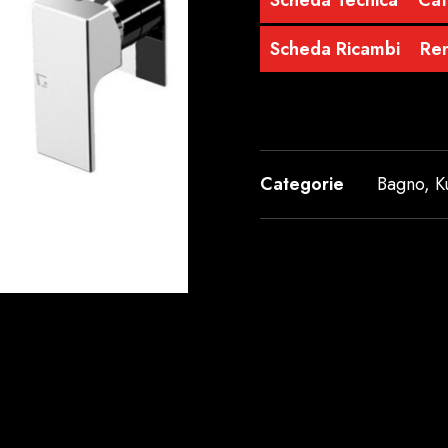
Scheda Tecnica
Cat
Scheda Ricambi
Re
Categorie
Bagno
,
K