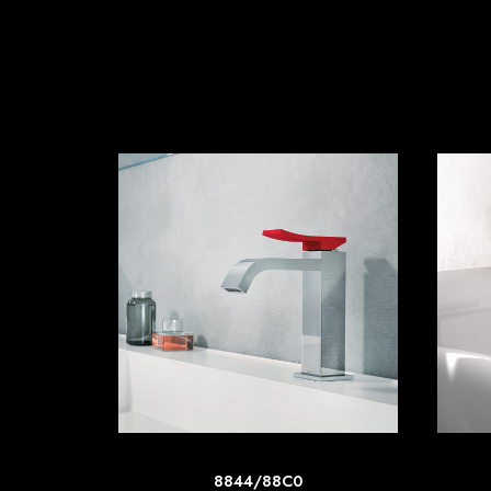
SCOPRI DI PIU'
8844/88C0