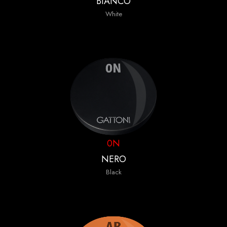
BIANCO
White
0N
NERO
Black