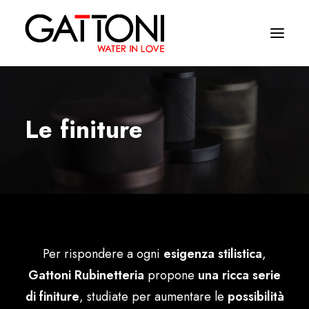
Εταιρεία
Le finiture
Περιβάλλοντα
Προϊόντα
Media
Tελειωματα
Per rispondere a ogni
esigenza stilistica
,
Που να αγορασετε
Gattoni Rubinetteria
propone
una ricca serie
Επαφές
di finiture
, studiate per aumentare le
possibilità