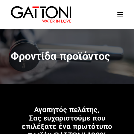
Εταιρεία
Φροντίδα προϊόντος
Περιβάλλοντα
Προϊόντα
Media
Tελειωματα
Αγαπητός πελάτης,
Που να αγορασετε
Σας ευχαριστούμε που
Επαφές
επιλέξατε ένα πρωτότυπο