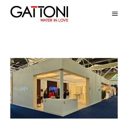
Azienda
Ambienti
Prodotti
Finiture
Media
Dove acquistare
Contatti