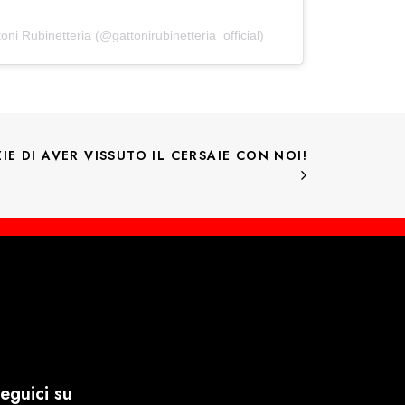
ni Rubinetteria (@gattonirubinetteria_official)
IE DI AVER VISSUTO IL CERSAIE CON NOI!
eguici su