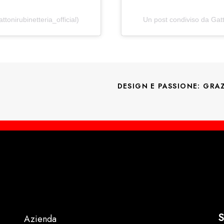
tonirubinetteria_official)
Un post condiviso da Gatto
DESIGN E PASSIONE: GRAZ
S
Azienda