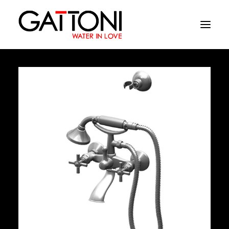
Компания
Oружающая среда
Продукция
Финиши
Media
Где купить
Контакты