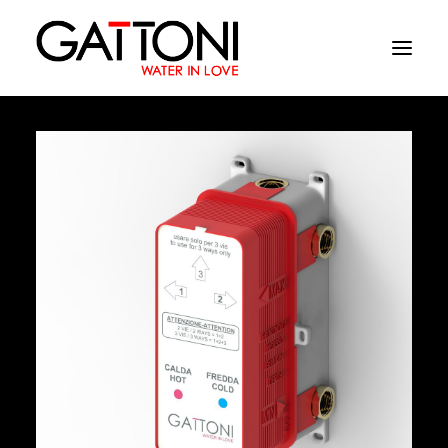
Компания
Oружающая среда
Продукция
Финиши
Media
Где купить
Контакты