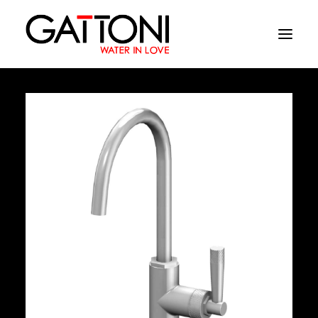
Компания
Oружающая среда
Продукция
Финиши
Media
Где купить
Контакты