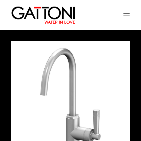
Εταιρεία
Περιβάλλοντα
Προϊόντα
Media
Tελειωματα
Που να αγορασετε
Επαφές