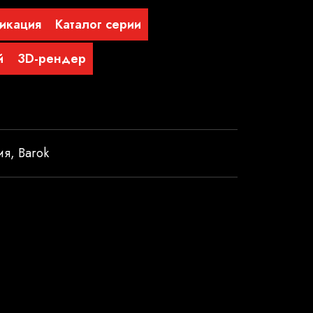
икация
Каталог серии
й
3D-рендер
ия
,
Barok