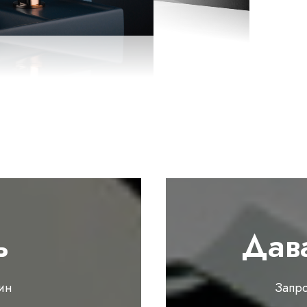
ь
Дав
ин
Запр