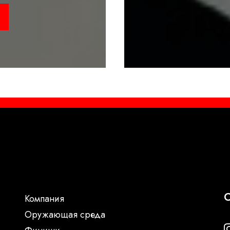
С
Компания
Oружающая среда