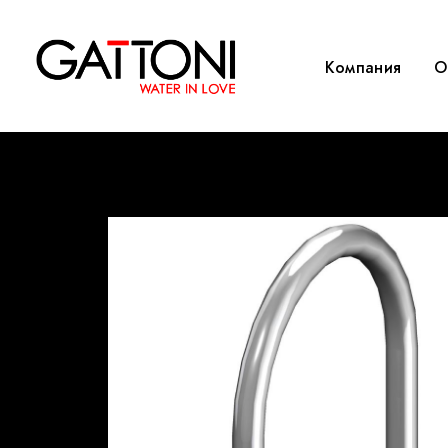
Компания
O