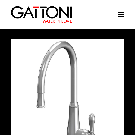
Εταιρεία
Περιβάλλοντα
Προϊόντα
Media
Tελειωματα
Που να αγορασετε
Επαφές