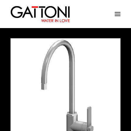
Компания
Oружающая среда
Продукция
Финиши
Media
Где купить
Контакты