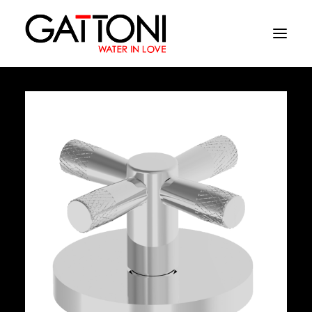
Компания
Oружающая среда
Продукция
Финиши
Media
Где купить
Контакты