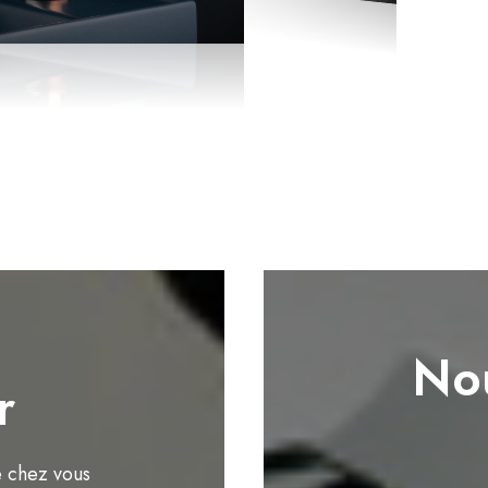
Nou
r
e chez vous