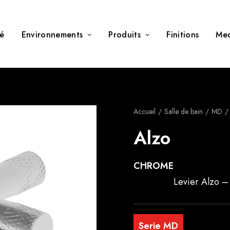
té
Environnements
Produits
Finitions
Me
Accueil
Salle de bain
MD
Alzo
CHROME
Levier Alzo –
Serie MD