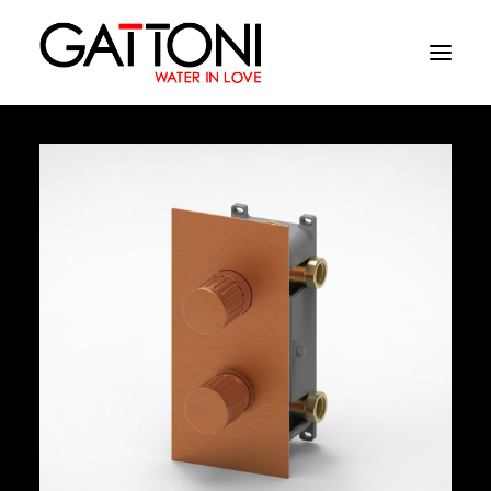
Компания
Oружающая среда
Продукция
Финиши
Media
Где купить
Контакты