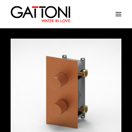
Empresa
Ambientes
Productos
Acabados
Media
Dònde comprar
Contacto