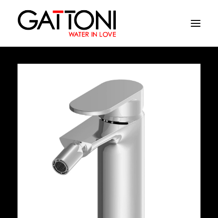
Компания
Oружающая среда
Продукция
Финиши
Media
Где купить
Контакты