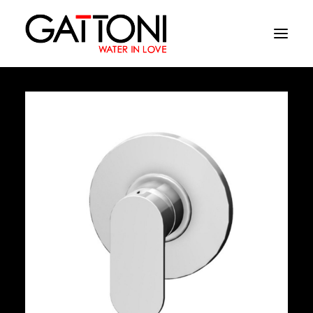
Компания
Oружающая среда
Продукция
Финиши
Media
Где купить
Контакты