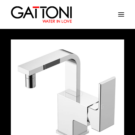
Компания
Oружающая среда
Продукция
Финиши
Media
Где купить
Контакты