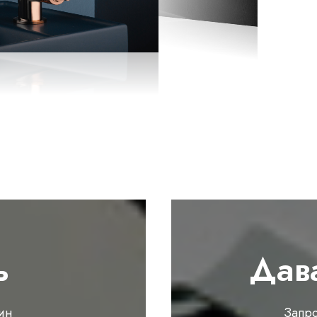
ь
Дав
ин
Запр