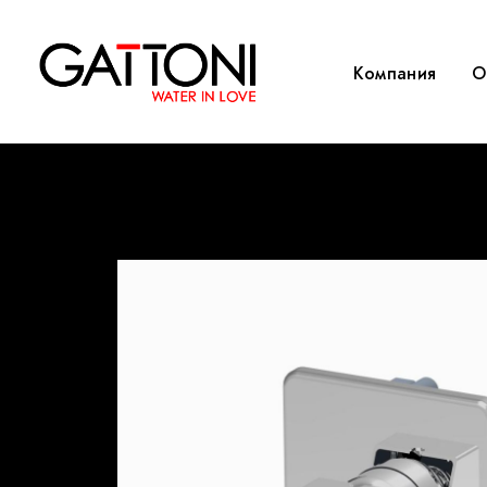
Компания
O