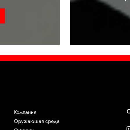
С
Компания
Oружающая среда