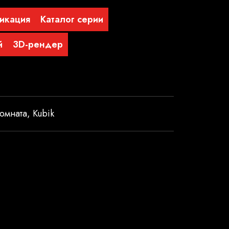
икация
Каталог серии
й
3D-рендер
омната
,
Kubik