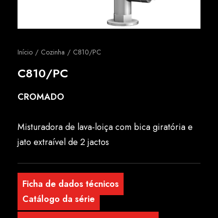
Português
Início
Cozinha
C810/PC
C810/PC
CROMADO
Misturadora de lava-loiça com bica giratória e
jato extraível de 2 jactos
Ficha de dados técnicos
Catálogo da série