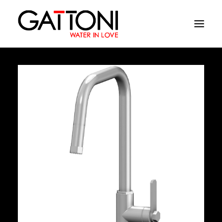
Société
Environnements
Produits
Finitions
Media
Où acheter
Contacts