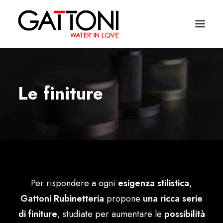
Empresa
Le finiture
Ambientes
Produtos
Media
Acabamentos
Per rispondere a ogni
esigenza stilistica
,
Onde comprar
Gattoni Rubinetteria
propone
una ricca serie
Contactos
di finiture
, studiate per aumentare le
possibilità