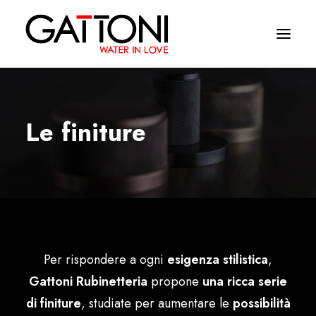
Société
Le finiture
Environnements
Produits
Finitions
Media
Per rispondere a ogni
esigenza stilistica
,
Où acheter
Gattoni Rubinetteria
propone
una ricca serie
Contacts
di finiture
, studiate per aumentare le
possibilità