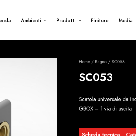
ienda
Ambienti
Prodotti
Finiture
Media
Home
Bagno
SC053
SC053
Scatola universale da i
GBOX – 1 via di uscita
Scheda tecnica
Cat