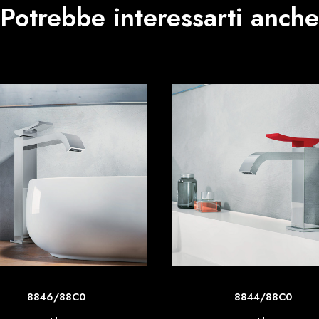
Potrebbe interessarti anche
SCOPRI DI PIU'
SCOPRI DI PIU'
8846/88C0
8844/88C0