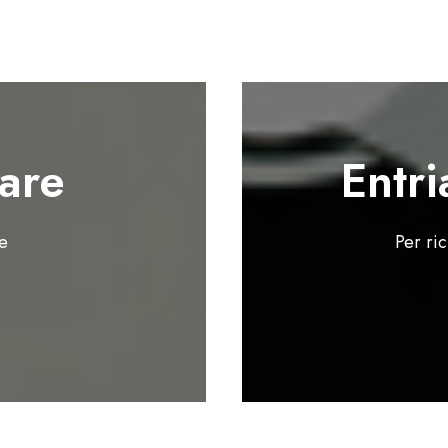
are
Entri
te
Per ri