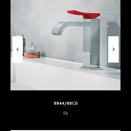
SCOPRI DI PIU'
8844/88C0
Ely