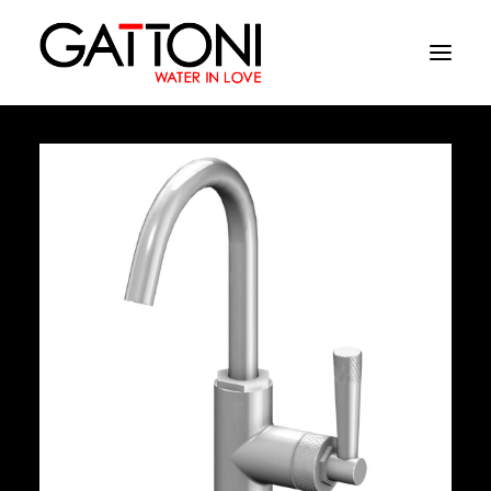
Azienda
Ambienti
Prodotti
Finiture
Media
Dove acquistare
Contatti