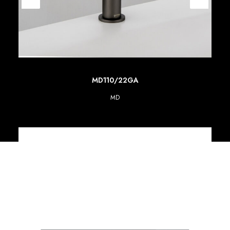
SCOPRI DI PIU'
MD110/22GA
MD