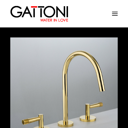
Azienda
Ambienti
Prodotti
Finiture
Media
Dove acquistare
Contatti