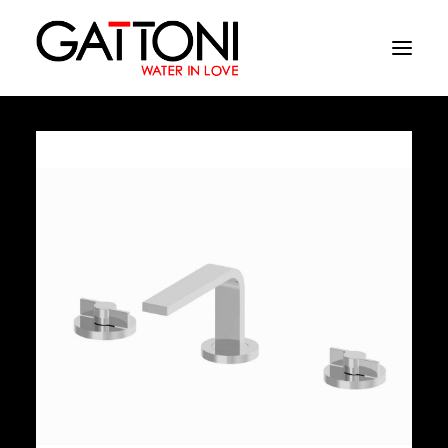
Azienda
Ambienti
Prodotti
Finiture
Media
Dove acquistare
Contatti