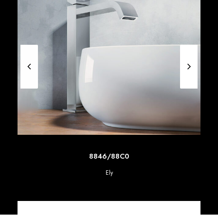
SCOPRI DI PIU'
8846/88C0
Ely