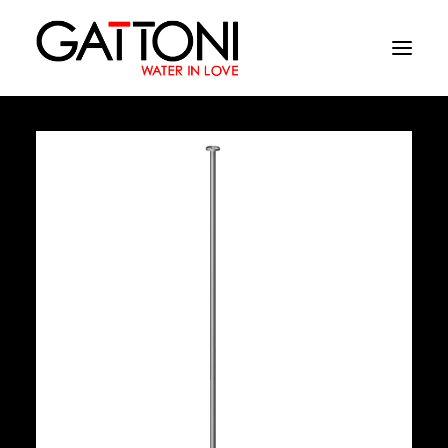
Azienda
Ambienti
Prodotti
Finiture
Media
Dove acquistare
Contatti