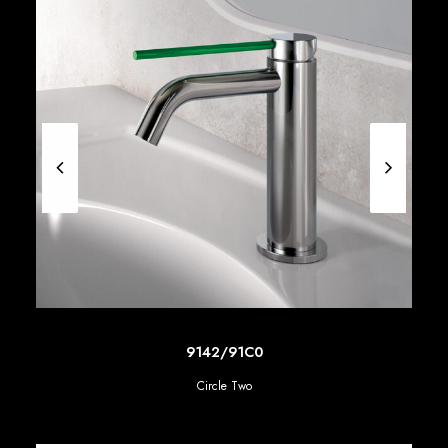
SCOPRI DI PIU'
9142/91C0
Circle Two