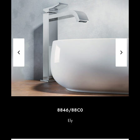
SCOPRI DI PIU'
8846/88C0
Ely