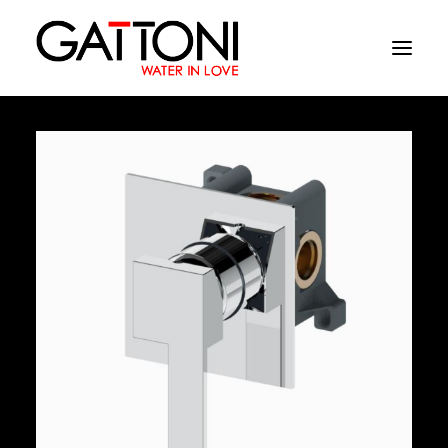
Azienda
Ambienti
Prodotti
Finiture
Media
Dove acquistare
Contatti