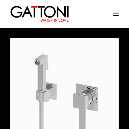
Azienda
Ambienti
Prodotti
Finiture
Media
Dove acquistare
Contatti