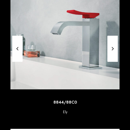
SCOPRI DI PIU'
8844/88C0
Ely